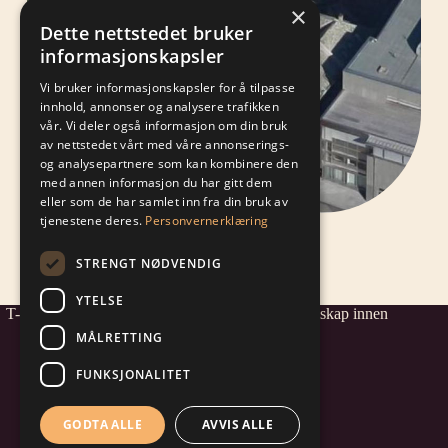
×
Dette nettstedet bruker
informasjonskapsler
Vi bruker informasjonskapsler for å tilpasse
innhold, annonser og analysere trafikken
vår. Vi deler også informasjon om din bruk
av nettstedet vårt med våre annonserings-
og analysepartnere som kan kombinere den
med annen informasjon du har gitt dem
eller som de har samlet inn fra din bruk av
tjenestene deres.
Personvernerklæring
STRENGT NØDVENDIG
YTELSE
T-2 Prosjekt AS - et av Norges mest komplette selskap innen
samspill- og prosjektledelse.
MÅLRETTING
FUNKSJONALITET
post@t-2.no
+47 232 71 030
GODTA ALLE
AVVIS ALLE
Adresse: Rådhusgata 4, 0151 Oslo