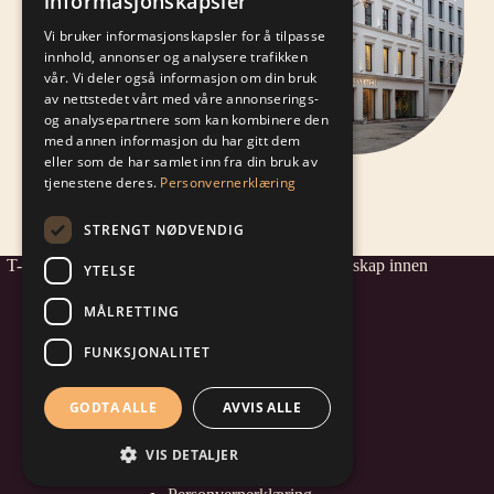
informasjonskapsler
Vi bruker informasjonskapsler for å tilpasse
innhold, annonser og analysere trafikken
vår. Vi deler også informasjon om din bruk
av nettstedet vårt med våre annonserings-
og analysepartnere som kan kombinere den
med annen informasjon du har gitt dem
eller som de har samlet inn fra din bruk av
tjenestene deres.
Personvernerklæring
STRENGT NØDVENDIG
T-2 Prosjekt AS - et av Norges mest komplette selskap innen
YTELSE
samspill- og prosjektledelse.
MÅLRETTING
FUNKSJONALITET
post@t-2.no
+47 232 71 030
Adresse: Rådhusgata 4, 0151 Oslo
GODTA ALLE
AVVIS ALLE
VIS DETALJER
Informasjonskapsler