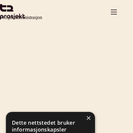
Hopp
til
innholdet
Prosjektadministrasjon
×
Dette nettstedet bruker
informasjonskapsler