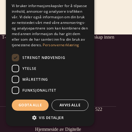
Vi bruker informasjonskapsler for å tilpasse
innhold, annonser og analysere trafikken
vår. Vi deler også informasjon om din bruk
av nettstedet vårt med våre annonserings-
og analysepartnere som kan kombinere den
med annen informasjon du har gitt dem
T-2 Prosjekt AS - et av Norges mest komplette selskap innen
eller som de har samlet inn fra din bruk av
samspill- og prosjektledelse.
tjenestene deres.
Personvernerklæring
STRENGT NØDVENDIG
post@t-2.no
+47 232 71 030
YTELSE
Adresse: Rådhusgata 4, 0151 Oslo
MÅLRETTING
FUNKSJONALITET
Informasjonskapsler
Personvernerklæring
Innlogging
GODTA ALLE
AVVIS ALLE
© 2026 T-2 Prosjekt AS - Org. nr. 880 120 522
VIS DETALJER
Hjemmeside av Digitelle